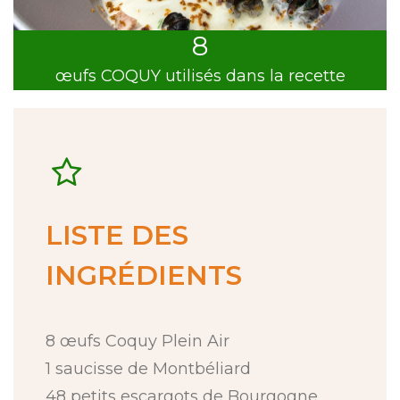
8
œufs COQUY utilisés dans la recette
LISTE DES
INGRÉDIENTS
8 œufs Coquy Plein Air
1 saucisse de Montbéliard
48 petits escargots de Bourgogne